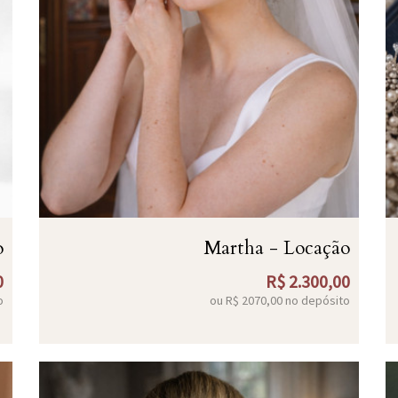
o
Martha - Locação
0
R$
2.300,00
o
ou R$
2070,00
no depósito