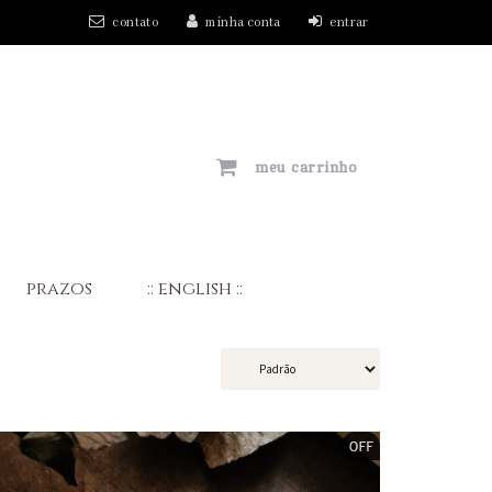
contato
minha conta
entrar
meu carrinho
prazos
:: english ::