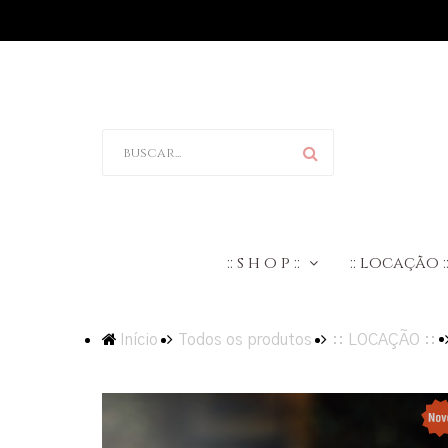
:: s h o p ::
:: locação :
Início
Todos os produtos
:: LOCAÇÃO ::