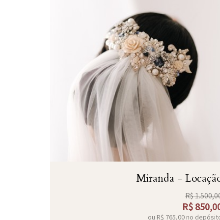
Miranda - Locaçã
R$
1.500,0
R$
850,0
ou R$
765,00
no depósit