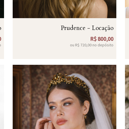
o
Prudence - Locação
0
R$
800,00
o
ou R$
720,00
no depósito