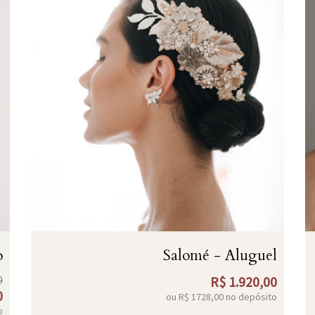
o
Salomé - Aluguel
0
R$
1.920,00
0
ou R$
1728,00
no depósito
o