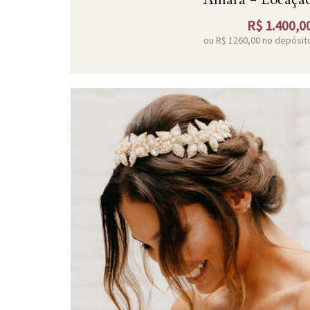
R$
1.400,0
ou R$
1260,00
no depósit