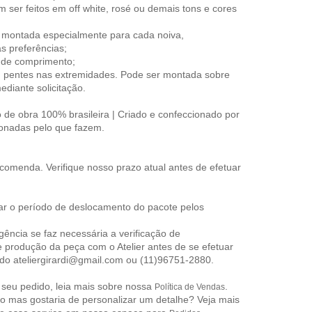
ser feitos em off white, rosé ou demais tons e cores
montada especialmente para cada noiva,
s preferências;
de comprimento;
 pentes nas extremidades. Pode ser montada sobre
mediante solicitação.
de obra 100% brasileira | Criado e confeccionado por
xonadas pelo que fazem.
encomenda.
Verifique nosso prazo
atual antes de efetuar
ar o período de deslocamento do pacote pelos
ência se faz necessária a verificação de
e produção da peça com o Atelier antes de se efetuar
 do ateliergirardi@gmail.com ou (11)96751-2880.
r seu pedido, leia mais sobre nossa
.
Política de Vendas
 mas gostaria de personalizar um detalhe? Veja mais