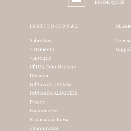
PROMOÇÕES!
I N S T I T U C I O N A L
PAGA
Sobre Nós
Depósi
> Memento
Paypal
> Antique
VÉUS | Guia Medidas
Dúvidas
Política De VENDAS
Política De ALUGUÉIS
Prazos
Pagamentos
Privacidade Iluria
Fale Conosco