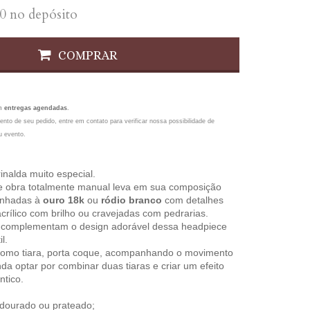
0
no depósito
COMPRAR
om
entregas agendadas
.
ento de seu pedido, entre em contato para verificar nossa possibilidade de
u evento.
nalda muito especial.
 obra totalmente manual leva em sua composição
anhadas à
ouro 18k
ou
ródio branco
com detalhes
rílico com brilho ou cravejadas com pedrarias.
is complementam o design adorável dessa headpiece
l.
como tiara, porta coque, acompanhando o movimento
nda optar por combinar duas tiaras e criar um efeito
ntico.
dourado ou prateado;