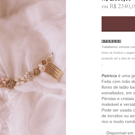
ou R$
2340,0
A T E N Ç Ã O
Trabalhamos somente c
Antes de finalizar o pagam
produção até a data de se
.
.
Patrícia
é uma gri
Feita com mão de
flores de latão b
esmaltados, em ac
Pérolas e crista
maleável e versáti
Pode ser usada 
de torcidos ou ai
rico e muito româ
. Disponível em 