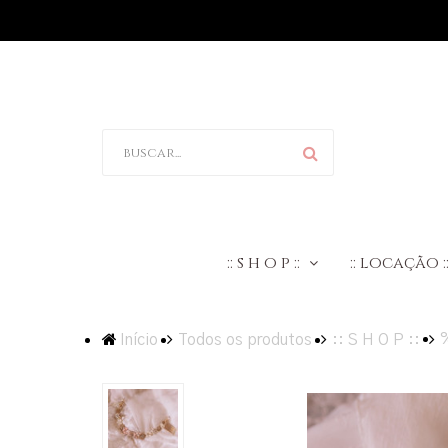
:: s h o p ::
:: locação :
Início
Todos os produtos
:: S H O P ::