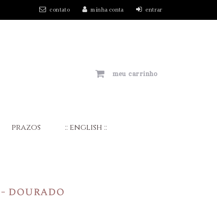
contato
minha conta
entrar
meu carrinho
prazos
:: english ::
 - dourado