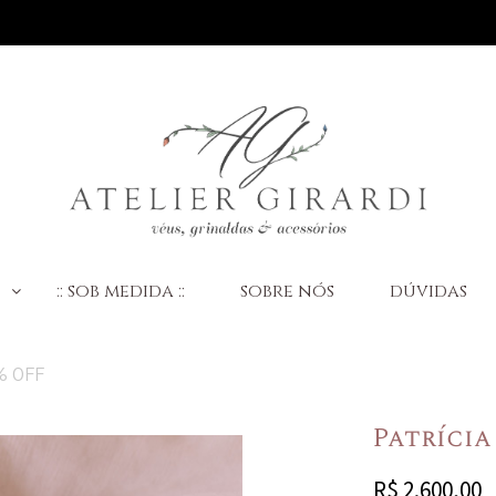
:
:: sob medida ::
sobre nós
dúvidas
% OFF
Patrícia
R$
2.600,00