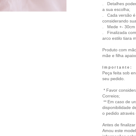
. Detalhes podem 
a sua escolha;
. Cada versão é 
considerando sua
. Mede +- 30cm 
. Finalizada com
arco estilo tiara 
Produto com mão 
mãe e filha apai
I m p o r t a n t e :
Peça feita sob 
seu pedido.
* Favor consider
Correios;
Em caso de urg
**
disponibilidade d
o pedido através
Antes de finaliza
Amou este modelo