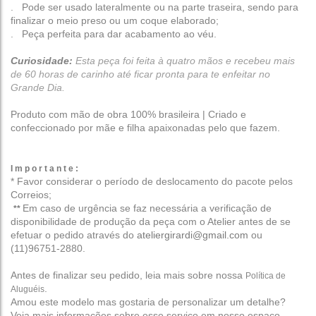
. Pode ser usado lateralmente ou na parte traseira, sendo para
finalizar o meio preso ou um coque elaborado;
. Peça perfeita para dar acabamento ao véu.
Curiosidade:
Esta peça foi feita à quatro mãos e recebeu mais
de 60 horas de carinho até ficar pronta para te enfeitar no
Grande Dia.
Produto com mão de obra 100% brasileira | Criado e
confeccionado por mãe e filha apaixonadas pelo que fazem.
I m p o r t a n t e :
* Favor considerar o período de deslocamento do pacote pelos
Correios;
Em caso de urgência se faz necessária a verificação de
**
disponibilidade de produção da peça com o Atelier antes de se
efetuar o pedido através do
ateliergirardi@gmail.com
ou
(11)96751-2880.
Antes de finalizar seu pedido, leia mais sobre nossa
Política de
.
Aluguéis
Amou este modelo mas gostaria de personalizar um detalhe?
Veja mais informações sobre esse serviço em nosso espaço