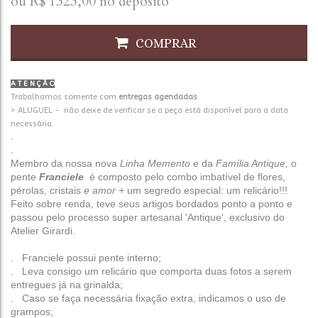
ou R$
1323,00
no depósito
COMPRAR
A T E N Ç Ã O
Trabalhamos somente com
entregas agendadas
.
> ALUGUEL - não deixe de verificar se a peça está disponível para a data
necessária.
.
.
Membro da nossa nova
Linha Memento
e da
Família Antique,
o
pente
Franciele
é
composto pelo combo imbatível de flores,
pérolas, cristais
e amor +
um segredo especial: um relicário!!!
Feito sobre renda, teve seus artigos bordados ponto a ponto e
passou pelo processo super artesanal 'Antique', exclusivo do
Atelier Girardi.
. Franciele possui pente interno;
. Leva consigo um relicário que comporta duas fotos a serem
entregues já na grinalda;
. Caso se faça necessária fixação extra, indicamos o uso de
grampos;