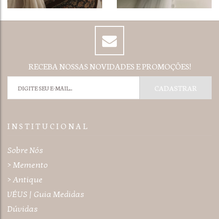
RECEBA NOSSAS NOVIDADES E PROMOÇÕES!
I N S T I T U C I O N A L
Sobre Nós
> Memento
> Antique
VÉUS | Guia Medidas
Dúvidas