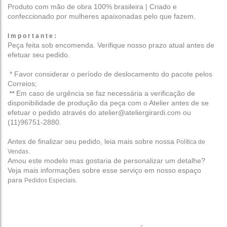
Produto com mão de obra 100% brasileira | Criado e
confeccionado por mulheres apaixonadas pelo que fazem.
I m p o r t a n t e :
Peça feita sob encomenda.
Verifique nosso prazo
atual antes de
efetuar seu pedido.
* Favor considerar o período de deslocamento do pacote pelos
Correios;
Em caso de urgência se faz necessária a verificação de
**
disponibilidade de produção da peça com o Atelier antes de se
efetuar o pedido através do atelier@ateliergirardi.com ou
(11)96751-2880.
Antes de finalizar seu pedido, leia mais sobre nossa
Política de
.
Vendas
Amou este modelo mas gostaria de personalizar um detalhe?
Veja mais informações sobre esse serviço em nosso espaço
para
.
Pedidos Especiais