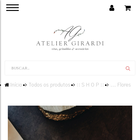
Início
Todos os produtos
:: S H O P ::
... Flores