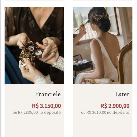
Franciele
Ester
R$
3.150,00
R$
2.900,00
ou R$
2835,00
no depósito
ou R$
2610,00
no depósito