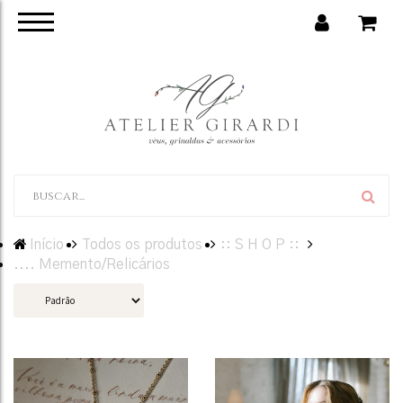
Início
Todos os produtos
:: S H O P ::
.... Memento/Relicários