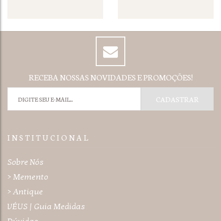
RECEBA NOSSAS NOVIDADES E PROMOÇÕES!
I N S T I T U C I O N A L
Sobre Nós
> Memento
> Antique
VÉUS | Guia Medidas