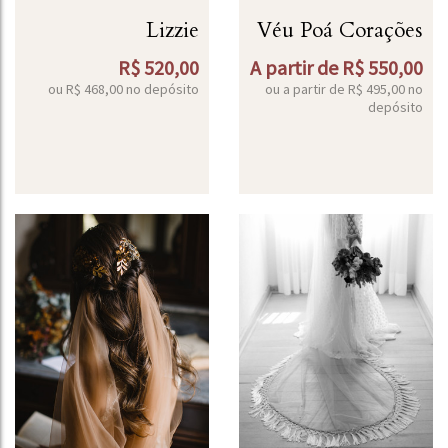
Lizzie
Véu Poá Corações
R$
520,00
A partir de
R$
550,00
ou R$
468,00
no depósito
ou a partir de
R$
495,00
no
depósito