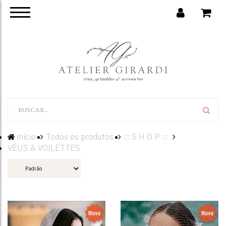
Início
Todos os produtos
:: S H O P ::
VÉUS & VOILETTES