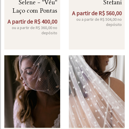
Selene - "Véu"
Stefani
Laço com Pontas
A partir de
R$
560,00
ou a partir de
R$
504,00
no
A partir de
R$
400,00
depósito
ou a partir de
R$
360,00
no
depósito