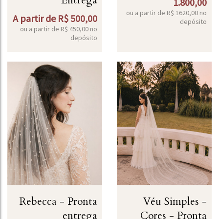
Entrega
1.800,00
ou a partir de
R$
1620,00
no
A partir de
R$
500,00
depósito
ou a partir de
R$
450,00
no
depósito
Rebecca - Pronta
Véu Simples -
entrega
Cores - Pronta