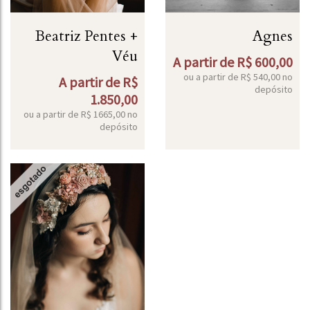
Beatriz Pentes +
Agnes
Véu
A partir de
R$
600,00
ou a partir de
R$
540,00
no
A partir de
R$
depósito
1.850,00
ou a partir de
R$
1665,00
no
depósito