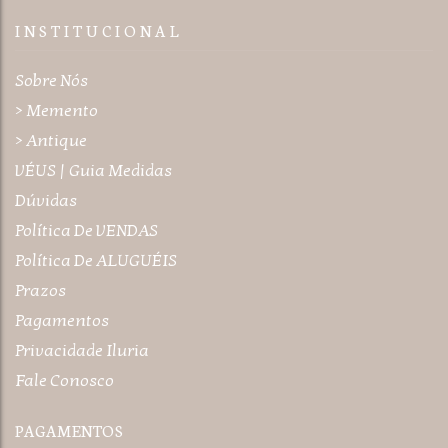
I N S T I T U C I O N A L
Sobre Nós
> Memento
> Antique
VÉUS | Guia Medidas
Dúvidas
Política De VENDAS
Política De ALUGUÉIS
Prazos
Pagamentos
Privacidade Iluria
Fale Conosco
PAGAMENTOS