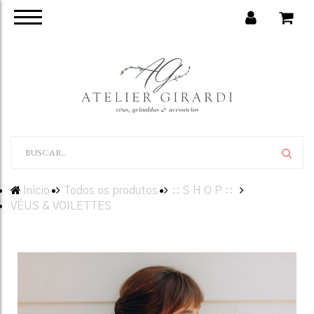
Início
Todos os produtos
:: S H O P ::
VÉUS & VOILETTES