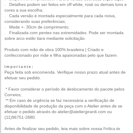
. Detalhes podem ser feitos em off white, rosé ou demais tons e
cores a sua escolha;
. Cada versão é montada especialmente para cada noiva,
considerando suas preferências;
. Mede +- 30cm de comprimento;
. Finalizada com pentes nas extremidades. Pode ser montada
sobre arco estilo tiara mediante solicitação.
Produto com mão de obra 100% brasileira | Criado e
confeccionado por mãe e filha apaixonadas pelo que fazem.
I m p o r t a n t e :
Peça feita sob encomenda.
Verifique nosso prazo
atual antes de
efetuar seu pedido.
* Favor considerar o período de deslocamento do pacote pelos
Correios;
Em caso de urgência se faz necessária a verificação de
**
disponibilidade de produção da peça com o Atelier antes de se
efetuar o pedido através do atelier@ateliergirardi.com ou
(11)96751-2880.
Antes de finalizar seu pedido, leia mais sobre nossa
Política de