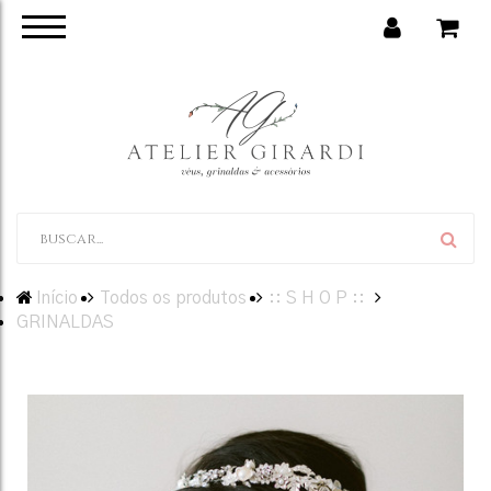
Início
Todos os produtos
:: S H O P ::
GRINALDAS