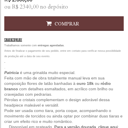
ou R$
2340,00
no depósito
COMPRAR
A T E N Ç Ã O
Trabalhamos somente com
entregas agendadas
.
Antes de finalizar o pagamento de seu pedido, entre em contato para verificar nossa possibilidade
de produção até a data de seu evento.
.
.
Patrícia
é uma grinalda muito especial.
Feita com mão de obra totalmente manual leva em sua
composição flores de latão banhadas à
ouro 18k
ou
ródio
branco
com detalhes esmaltados, em acrílico com brilho ou
cravejadas com pedrarias.
Pérolas e cristais complementam o design adorável dessa
headpiece maleável e versátil.
Pode ser usada como tiara, porta coque, acompanhando o
movimento de torcidos ou ainda optar por combinar duas tiaras e
criar um efeito rico e muito romântico.
. Disponível em prateado.
Para a versão dourada, clique aqui
;