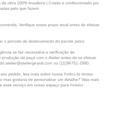
de obra 100% brasileira | Criado e confeccionado por
adas pelo que fazem.
encomenda.
Verifique nosso prazo
atual antes de efetuar
ar o período de deslocamento do pacote pelos
ência se faz necessária a verificação de
e produção da peça com o Atelier antes de se efetuar
do atelier@ateliergirardi.com ou (11)96751-2880.
r seu pedido, leia mais sobre nossa
.
Política de Vendas
 mas gostaria de personalizar um detalhe? Veja mais
e esse serviço em nosso espaço para
Pedidos