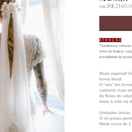
ou R$
2160,0
A T E N Ç Ã O
Trabalhamos somente 
Antes de finalizar o p
possibilidade de produ
.
.
Muito especial! 
forma literal.
O "véu" em forma
caimento mais en
As flores de vel
feitas à mão na d
Unidades únicas,
O nó possui pent
Mede cerca de 1