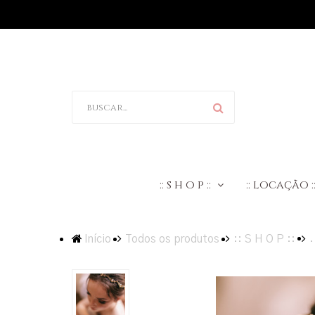
:: s h o p ::
:: locação :
.
Início
Todos os produtos
:: S H O P ::