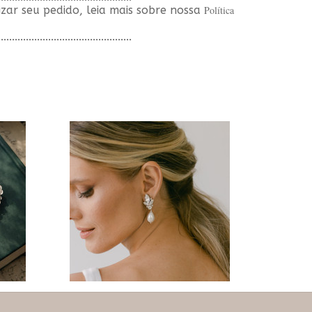
izar seu pedido, leia mais sobre nossa
Política
................................................