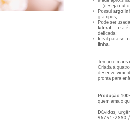
Mede aproxim
(deseja outro 
Possui
argolin
grampos;
Pode ser usad
lateral
— e até 
delicada;
Ideal para ser
linha
.
Tempo e mãos e
Criada à quatro
desenvolviment
pronta para enf
Produção 100% 
quem ama o que
Dúvidas, urgê
96751-2880 
...........................