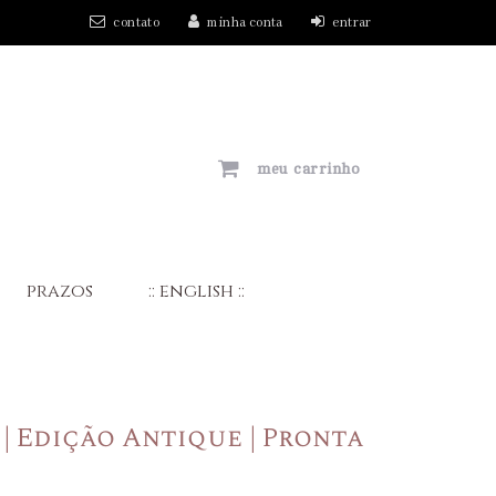
contato
minha conta
entrar
meu carrinho
prazos
:: english ::
I | Edição Antique | Pronta