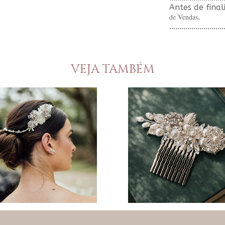
Antes de final
de Vendas
.
...........................
VEJA TAMBÉM