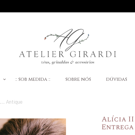
:
:: sob medida ::
sobre nós
dúvidas
... Antique
Alícia I
Entrega