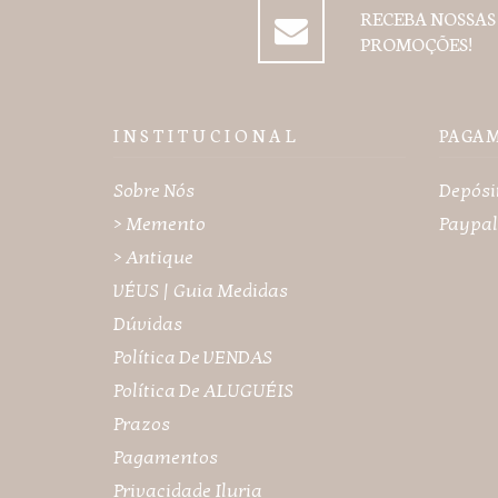
RECEBA NOSSAS
PROMOÇÕES!
I N S T I T U C I O N A L
PAGA
Sobre Nós
Depósi
> Memento
Paypal
> Antique
VÉUS | Guia Medidas
Dúvidas
Política De VENDAS
Política De ALUGUÉIS
Prazos
Pagamentos
Privacidade Iluria