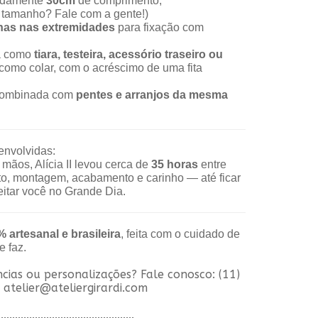
adamente
30cm
de comprimento;
tamanho? Fale com a gente!)
has nas extremidades
para fixação com
a como
tiara, testeira, acessório traseiro ou
como colar, com o acréscimo de uma fita
 combinada com
pentes e arranjos da mesma
nvolvidas:
 mãos, Alícia II levou cerca de
35 horas
entre
o, montagem, acabamento e carinho — até ficar
eitar você no Grande Dia.
artesanal e brasileira
, feita com o cuidado de
 faz.
ncias ou personalizações? Fale conosco:
(11)
/
atelier@ateliergirardi.com
................................................