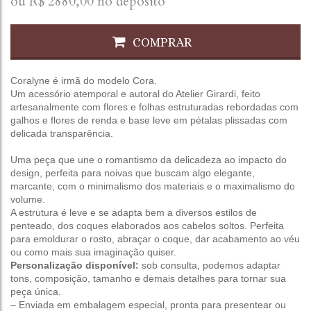
ou R$
2880,00
no depósito
COMPRAR
Coralyne é irmã do modelo
Cora
.
Um acessório atemporal e autoral do Atelier Girardi, feito
artesanalmente com flores e folhas estruturadas rebordadas com
galhos e flores de renda e base leve em pétalas plissadas com
delicada transparência.
Uma peça que une o romantismo da delicadeza ao impacto do
design, perfeita para noivas que buscam algo elegante,
marcante, com o minimalismo dos materiais e o maximalismo do
volume.
A estrutura é leve e se adapta bem a diversos estilos de
penteado, dos coques elaborados aos cabelos soltos. Perfeita
para emoldurar o rosto, abraçar o coque, dar acabamento ao véu
ou como mais sua imaginação quiser.
Personalização disponível:
sob consulta, podemos adaptar
tons, composição, tamanho e demais detalhes para tornar sua
peça única.
– Enviada em embalagem especial, pronta para presentear ou