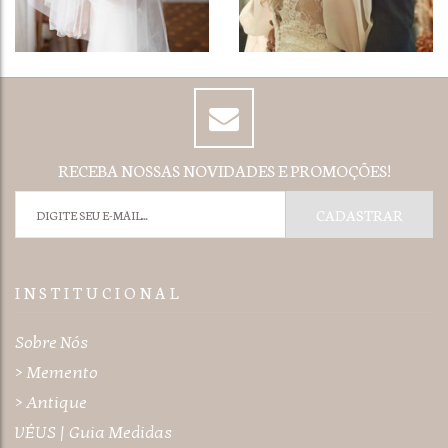
RECEBA NOSSAS NOVIDADES E PROMOÇÕES!
I N S T I T U C I O N A L
Sobre Nós
> Memento
> Antique
VÉUS | Guia Medidas