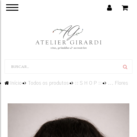
Início
Todos os produtos
:: S H O P ::
... Flores