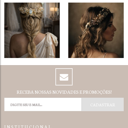
RECEBA NOSSAS NOVIDADES E PROMOÇÕES!
I N S T I T U C I O N A L