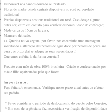
Disponível nos banhos dourado ou prateado;
Flores de madre pérola centrais disponíveis no rosé ou perolado
tradicional
Pérolas disponíveis nos tons tradicional ou rosé. Caso deseje alguma
outra cor, entre em contato para verificar disponibilidade de confecção;
Mede cerca de 16cm de largura;
Manuseio delicado.
>> Querida noiva vegana: por favor, nos encaminhe uma mensagem
solicitando a alteração das pérolas de água doce por pérolas de porcelana
para que o Lorelai se adeque as suas necessidades :)
Queremos enfeita-la da forma correta!!
Produto com mão de obra 100% brasileira | Criado e confeccionado por
mãe e filha apaixonadas pelo que fazem.
I m p o r t a n t e :
Peça feita sob encomenda.
Verifique nosso prazo
atual antes de efetuar
seu pedido.
* Favor considerar o período de deslocamento do pacote pelos Correios;
Em caso de urgência se faz necessária a verificação de disponibilidade
**