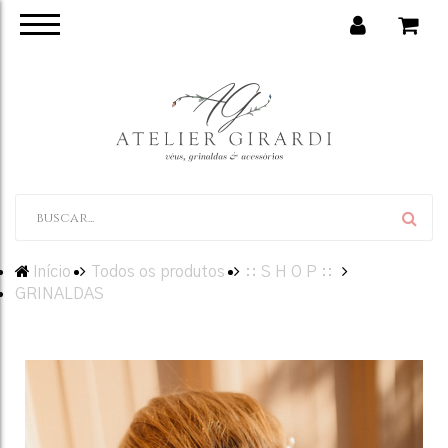
Início
Todos os produtos
:: S H O P ::
GRINALDAS