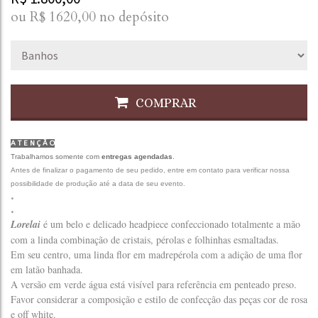
ou R$
1620,00
no depósito
COMPRAR
A T E N Ç Ã O
Trabalhamos somente com
entregas agendadas
.
Antes de finalizar o pagamento de seu pedido, entre em contato para verificar nossa
possibilidade de produção até a data de seu evento.
.
.
Lorelai
é um belo e delicado headpiece confeccionado totalmente a mão
com a linda combinação de cristais, pérolas e folhinhas esmaltadas.
Em seu centro, uma linda flor em madrepérola com a adição de uma flor
em latão banhada.
A versão em verde água está visível para referência em penteado preso.
Favor considerar a composição e estilo de confecção das peças cor de rosa
e off white.