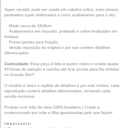
Super versátil, pode ser usado em cabelos soltos, meio presos,
penteados super elaborados e como acabamento para o véu.
. Mede cerca de 18x8cm;
. Acabamentos em dourado, prateado e cobre finalizados em
Antique;
. Possui pentes para fixação;
. Versão reposição do original e por isso contém detalhes
diferenciados.
Curiosidade:
Essa peça é feita à quatro mãos e recebe quase
60 horas de atenção e carinho até ficar pronta para lhe enfeitar
no Grande Dia!!!
O modelo é único e repleto de detalhes e por este motivo, cada
reprodução conterá detalhes diferenciados, tornando cada
versão exclusiva.
Produto com mão de obra 100% brasileira | Criado e
confeccionado por mãe e filha apaixonadas pelo que fazem.
I m p o r t a n t e :