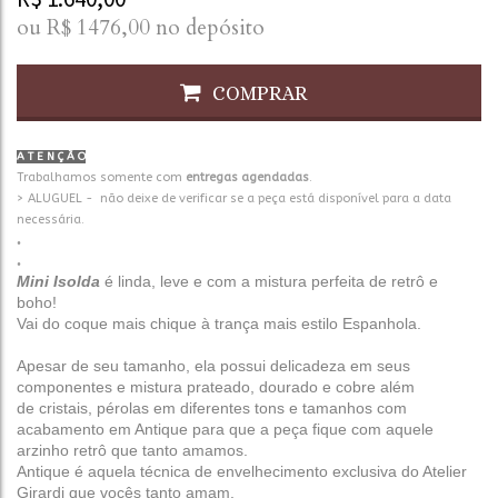
ou R$
1476,00
no depósito
COMPRAR
A T E N Ç Ã O
Trabalhamos somente com
entregas agendadas
.
> ALUGUEL - não deixe de verificar se a peça está disponível para a data
necessária.
.
.
Mini Isolda
é linda, leve e com a mistura perfeita de retrô e
boho!
Vai do coque mais chique à trança mais estilo Espanhola.
Apesar de seu tamanho, ela possui delicadeza em seus
componentes e mistura prateado, dourado e cobre além
de
cristais, pérolas em diferentes tons e tamanhos com
acabamento em Antique para que a peça fique com aquele
arzinho retrô que tanto amamos.
Antique é aquela técnica de envelhecimento exclusiva do Atelier
Girardi que vocês tanto amam.