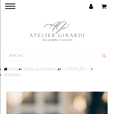
Início
Todos os produtos
:: LOCAÇÃO ::
Grinaldas