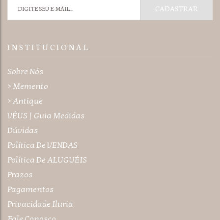
I N S T I T U C I O N A L
Sobre Nós
> Memento
> Antique
VÉUS | Guia Medidas
Dúvidas
Política De VENDAS
Política De ALUGUÉIS
Prazos
Pagamentos
Privacidade Iluria
Fale Conosco