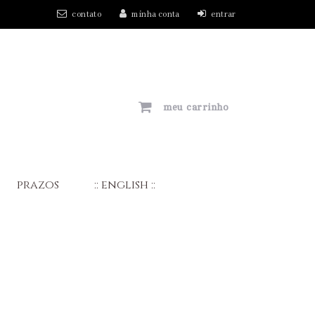
contato
minha conta
entrar
meu carrinho
prazos
:: english ::