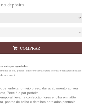
no depósito
COMPRAR
com
entregas agendadas
.
gamento de seu pedido, entre em contato para verificar nossa possibilidade
 de seu evento.
oque, enfeitar o meio preso, dar acabamento ao véu
osto,
Teca
é o par perfeito.
atemporal, leva na confecção flores e folha em latão
a, pontos de brilho e detalhes perolados pontuais.