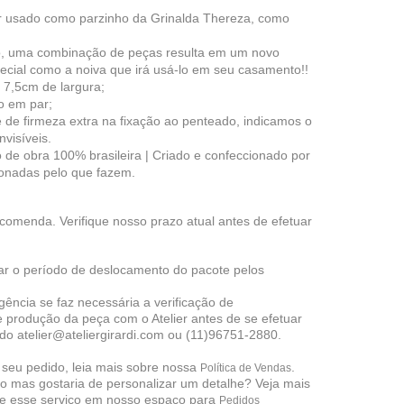
 usado como parzinho da Grinalda Thereza, como
o, uma combinação de peças resulta em um novo
pecial como a noiva que irá usá-lo em seu casamento!!
7,5cm de largura;
o em par;
 de firmeza extra na fixação ao penteado, indicamos o
visíveis.
de obra 100% brasileira | Criado e confeccionado por
xonadas pelo que fazem.
encomenda.
Verifique nosso prazo
atual antes de efetuar
ar o período de deslocamento do pacote pelos
ência se faz necessária a verificação de
e produção da peça com o Atelier antes de se efetuar
do atelier@ateliergirardi.com ou (11)96751-2880.
r seu pedido, leia mais sobre nossa
.
Política de Vendas
 mas gostaria de personalizar um detalhe? Veja mais
e esse serviço em nosso espaço para
Pedidos