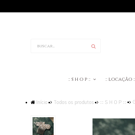
:: s h o p ::
:: locação :
Início
Todos os produtos
:: S H O P ::