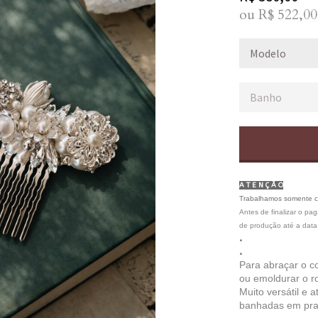
ou R$
522,00
A T E N Ç Ã O
Trabalhamos somente 
Antes de finalizar o pa
de produção até a data
.
.
Para abraçar o c
ou emoldurar o r
Muito versátil e 
banhadas em prat