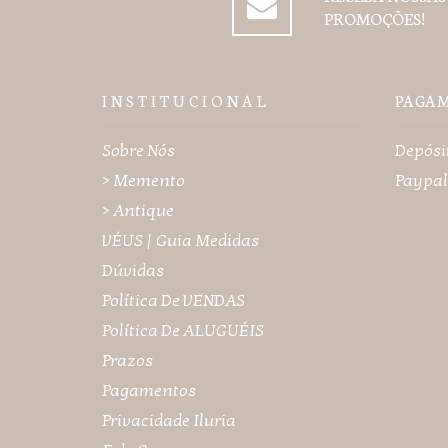
PROMOÇÕES!
I N S T I T U C I O N A L
PAGA
Sobre Nós
Depósi
> Memento
Paypal
> Antique
VÉUS | Guia Medidas
Dúvidas
Política De VENDAS
Política De ALUGUÉIS
Prazos
Pagamentos
Privacidade Iluria