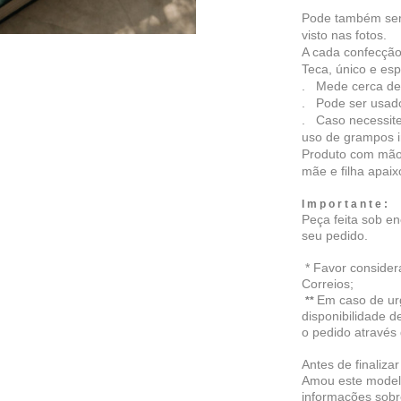
Pode também ser
visto nas fotos.
A cada confecçã
Teca, único e es
. Mede cerca de 
. Pode ser usad
. Caso necessite
uso de grampos in
Produto com mão 
mãe e filha apai
I m p o r t a n t e :
Peça feita sob 
seu pedido.
* Favor consider
Correios;
Em caso de urg
**
disponibilidade d
o pedido através 
Antes de finaliza
Amou este modelo
informações sobr