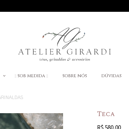
:
:: sob medida ::
sobre nós
dúvidas
GRINALDAS
Teca
R$
580,00