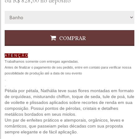
ou R$
828,00
no depósito
COMPRAR
A T E N Ç Ã O
Trabalhamos somente com entregas agendadas.
Antes de finalizar o pagamento de seu pedido, entre em contato para verificar nossa
possibilidade de produção até a data de seu evento
.
.
Pétala por pétala, Nathália teve suas flores montadas em formato
de orquídeas, misturando chiffon, toque de seda, tule de poá, tule
de voilette e plissados aplicados sobre recortes de renda em sua
composição. Possui pontos de pérolas, cristais e detalhes
metálicos bordados em seus miolos.
Um par de enfeites práticos e atemporais, orgânicos, leves e
românticos, que passeiam pelas décadas com sua proposta
sempre elegante e de fácil aplicação.