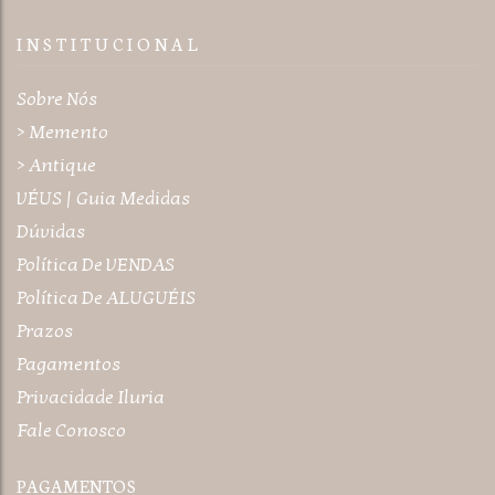
I N S T I T U C I O N A L
Sobre Nós
> Memento
> Antique
VÉUS | Guia Medidas
Dúvidas
Política De VENDAS
Política De ALUGUÉIS
Prazos
Pagamentos
Privacidade Iluria
Fale Conosco
PAGAMENTOS