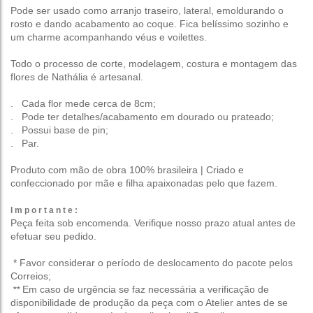
Pode ser usado como arranjo traseiro, lateral, emoldurando o
rosto e dando acabamento ao coque. Fica belíssimo sozinho e
um charme acompanhando véus e voilettes.
Todo o processo de corte, modelagem, costura e montagem das
flores de Nathália é artesanal.
. Cada flor mede cerca de 8cm;
. Pode ter detalhes/acabamento em dourado ou prateado;
. Possui base de pin;
. Par.
Produto com mão de obra 100% brasileira | Criado e
confeccionado por mãe e filha apaixonadas pelo que fazem.
I m p o r t a n t e :
Peça feita sob encomenda.
Verifique nosso prazo
atual antes de
efetuar seu pedido.
* Favor considerar o período de deslocamento do pacote pelos
Correios;
Em caso de urgência se faz necessária a verificação de
**
disponibilidade de produção da peça com o Atelier antes de se