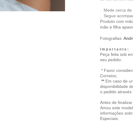
. Mede cerca de 
. Segue acompanh
Produto com mão 
mãe e filha apai
Fotografias:
Andr
I m p o r t a n t e :
Peça feita sob 
seu pedido.
* Favor consider
Correios;
**
Em caso de urg
disponibilidade d
o pedido através
Antes de finaliza
Amou este modelo
informações sobr
Especiais
.