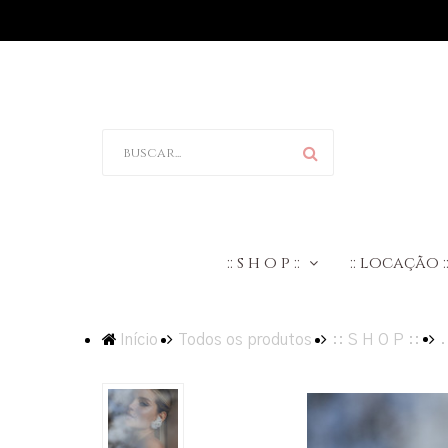
:: s h o p ::
:: locação :
.
Início
Todos os produtos
:: S H O P ::