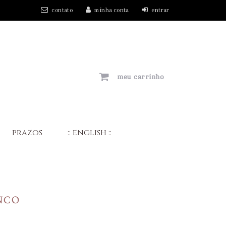
contato
minha conta
entrar
meu carrinho
prazos
:: english ::
inco