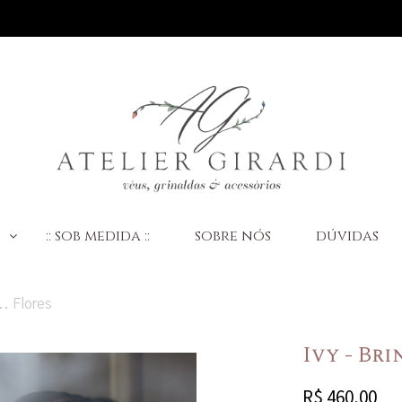
:
:: sob medida ::
sobre nós
dúvidas
.. Flores
Ivy - Br
R$
460,00