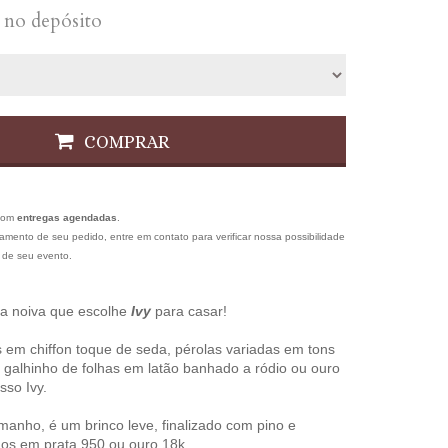
no depósito
COMPRAR
com
entregas agendadas
.
gamento de seu pedido, entre em contato para verificar nossa possibilidade
 de seu evento.
 a noiva que escolhe
Ivy
para casar!
 em chiffon toque de seda, pérolas variadas em tons
galhinho de folhas em latão banhado a ródio ou ouro
so Ivy.
manho, é um brinco leve, finalizado com pino e
os em prata 950 ou ouro 18k.