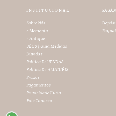
I N S T I T U C I O N A L
PAGA
Sobre Nós
Depósi
> Memento
Paypal
> Antique
VÉUS | Guia Medidas
Dúvidas
Política De VENDAS
Política De ALUGUÉIS
Prazos
Pagamentos
Privacidade Iluria
Fale Conosco