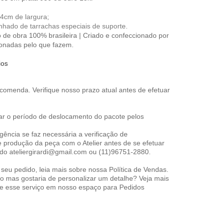
4cm de largura;
ado de tarrachas especiais de suporte.
de obra 100% brasileira | Criado e confeccionado por
xonadas pelo que fazem.
ios
encomenda.
Verifique nosso prazo
atual antes de efetuar
ar o período de deslocamento do pacote pelos
ência se faz necessária a verificação de
e produção da peça com o Atelier antes de se efetuar
 do ateliergirardi@gmail.com ou (11)96751-2880.
r seu pedido, leia mais sobre nossa
Política de Vendas
.
 mas gostaria de personalizar um detalhe? Veja mais
e esse serviço em nosso espaço para
Pedidos