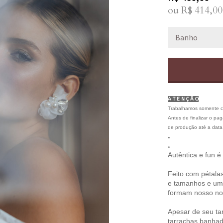
ou R$
414,00
A T E N Ç Ã O
Trabalhamos somente 
Antes de finalizar o pa
de produção até a data
.
.
Autêntica e fun é
Feito com pétalas
e tamanhos e um 
formam nosso nos
Apesar de seu ta
tarrachas banhad