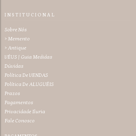
I N S T I T U C I O N A L
Sobre Nós
> Memento
> Antique
VÉUS | Guia Medidas
Dúvidas
Política De VENDAS
Política De ALUGUÉIS
Prazos
Pagamentos
Privacidade Iluria
Fale Conosco
PAGAMENTOS