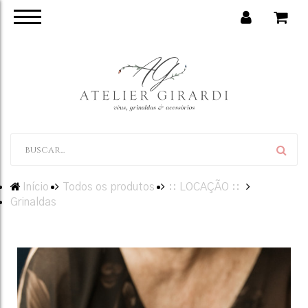
Início
Todos os produtos
:: LOCAÇÃO ::
Grinaldas