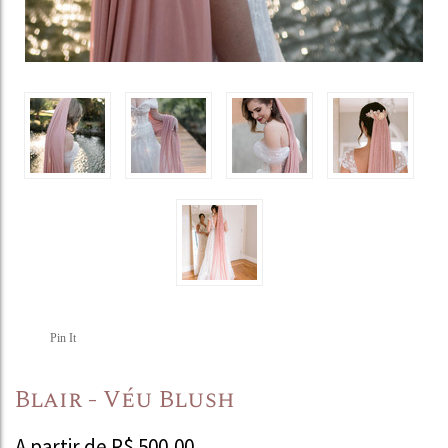
Pin It
Blair - Véu Blush
A partir de
R$
500,00