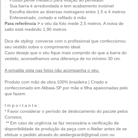
. Sua barra é arredondada e tem acabamento invisível
. Escolha dentre as diversas metragens entre 1,5 e 4 metros
. Enfenestrado, cortado e refilado à mão.
Para referência >
o véu da foto mede 2,5 metros. A noiva de
salto está medindo 1,90 metros.
Dica de
styling
: converse com o profissional que confeccionou
seu vestido sobre o comprimento ideal.
Caso deseje que o véu fique mais comprido do que a barra do
vestido, aconselhamos uma diferença de no mínimo 30 cm.
A grinalda vista nas fotos não acompanha o véu.
Produto com mão de obra 100% brasileira | Criado e
confeccionado em Atibaia-SP por mãe e filha apaixonadas pelo
que fazem.
I m p o r t a n t e :
* Favor considerar o período de deslocamento do pacote pelos
Correios;
** Em caso de urgência se faz necessária a verificação de
disponibilidade de produção da peça com o Atelier antes de se
efetuar o pedido através do ateliergirardi@gmail.com ou