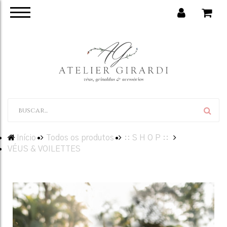
Início
Todos os produtos
:: S H O P ::
VÉUS & VOILETTES