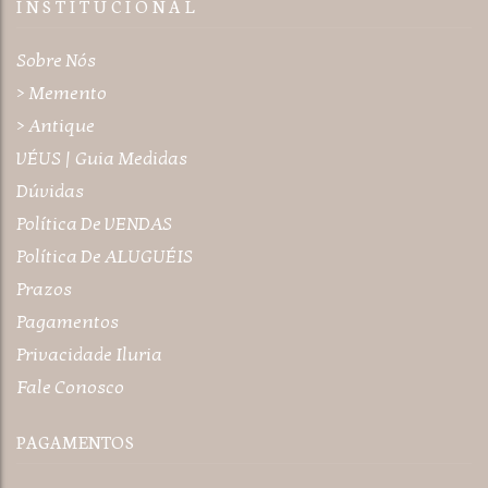
I N S T I T U C I O N A L
Sobre Nós
> Memento
> Antique
VÉUS | Guia Medidas
Dúvidas
Política De VENDAS
Política De ALUGUÉIS
Prazos
Pagamentos
Privacidade Iluria
Fale Conosco
PAGAMENTOS